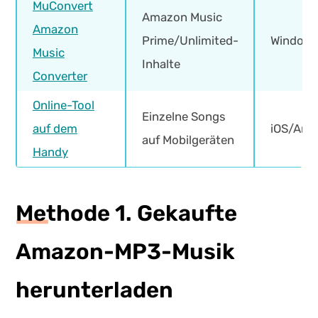
MuConvert
Amazon Music
Amazon
Prime/Unlimited-
Window
Music
Inhalte
Converter
Online-Tool
Einzelne Songs
auf dem
iOS/And
auf Mobilgeräten
Handy
Methode 1. Gekaufte
Amazon-MP3-Musik
herunterladen