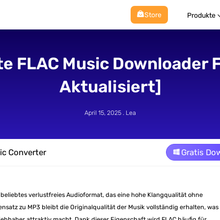
Store
Produkte
te FLAC Music Downloader 
Aktualisiert]
April 15, 2025 . Lea
ic Converter
Gratis Do
n beliebtes verlustfreies Audioformat, das eine hohe Klangqualität ohne
satz zu MP3 bleibt die Originalqualität der Musik vollständig erhalten, was
iebhaber attraktiv macht. Dank dieser Eigenschaft wird FLAC häufig für