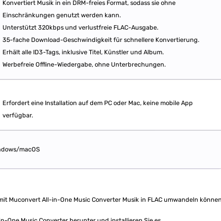
Konvertiert Musik in ein DRM-freies Format, sodass sie ohne
Einschränkungen genutzt werden kann.
Unterstützt 320kbps und verlustfreie FLAC-Ausgabe.
35-fache Download-Geschwindigkeit für schnellere Konvertierung.
Erhält alle ID3-Tags, inklusive Titel, Künstler und Album.
Werbefreie Offline-Wiedergabe, ohne Unterbrechungen.
Erfordert eine Installation auf dem PC oder Mac, keine mobile App
verfügbar.
ndows/macOS
e mit Muconvert All-in-One Music Converter Musik in FLAC umwandeln können
n-One Music Converter herunter und installieren Sie es.