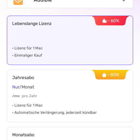
- 60%
All-in-One
Lebenslange Lizenz
Spotify Music
· Lizenz für 1 Mac
Apple Music
· Einmaliger Kauf
Amazon Music
- 80%
Jahresabo
YouTube Music
Nur
/Monat
/mo
pro Jahr
Audible
· Lizenz für 1 Mac
· Automatische Verlängerung, jederzeit kündbar
Monatsabo