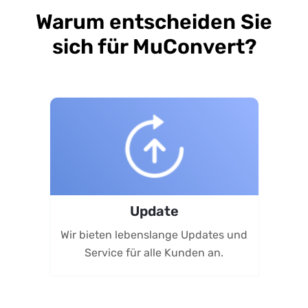
Warum entscheiden Sie
sich für MuConvert?
Update
Pro
t, um
Wir bieten lebenslange Updates und
rung
ho
Service für alle Kunden an.