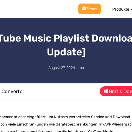
Store
Produkte
Tube Music Playlist Downlo
Update]
August 27, 2024 . Lea
 Converter
Gratis Do
nnementdienst eingeführt, um Nutzern werbefreien Service und Download
r noch viele Einschränkungen wie Gerätebeschränkungen, In-APP-Wiedergab
t man nach besseren Lösungen, um die Inhate von YouTube Music