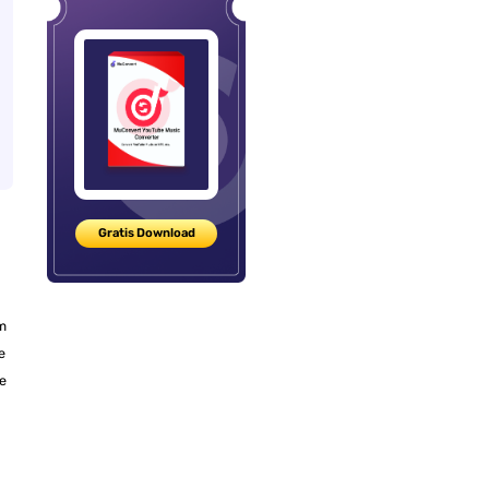
Gratis Download
m
e
le