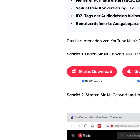
Mehrerer Formate unterstützt.
La
Verlustfreie Konvertierung.
Die ur
ID3-Tags der Audiodateien bleiben
Benutzerdefinierte Ausgabeparam
Das Herunterladen von YouTube Music ü
Schritt 1.
Laden Sie MuConvert YouTube 
Gratis Download
Gr
100% Secure
Schritt 2.
Starten Sie MuConvert und log