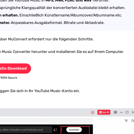
den Sie YouTube Music in
MP3, M4A, FLAC und WAV
herunter.
sprüngliche Klangqualität der konvertierten Audiodatei bleibt erhalten.
 erhalten.
Einschließlich Künstlername/Albumcover/Albumname etc.
eter.
Anpassbares Ausgabeformat, Bitrate und Abtastrate.
ber MuConvert erfordert nur die folgenden Schritte:
Music Converter herunter und installieren Sie es auf Ihrem Computer.
atis Download
100% Secure
gen Sie sich in Ihr YouTube Music-Konto ein.