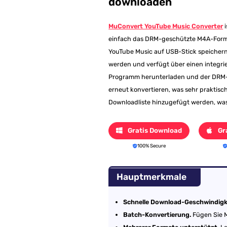
downloaden
MuConvert YouTube Music Converter
i
einfach das DRM-geschützte M4A-Forma
YouTube Music auf USB-Stick speicher
werden und verfügt über einen integri
Programm herunterladen und der DRM-S
erneut konvertieren, was sehr praktisch
Downloadliste hinzugefügt werden, was
Gratis Download
Gr
100% Secure
Hauptmerkmale
Schnelle Download-Geschwindigke
Batch-Konvertierung.
Fügen Sie M