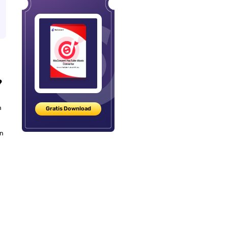
?
n
Gratis Download
nn