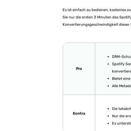
Es ist einfach zu bedienen, kostenlos z
Sie nur die ersten 3 Minuten des Spotif
Konvertierungsgeschwindigkeit dieser So
DRM-Schutz
Spotify S
Pro
konvertier
Bietet ein
Alle Metad
Die tatsäc
Kontra
Nur die er
Es unterst