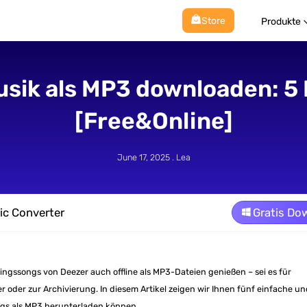
Store
Produkte
usik als MP3 downloaden: 5
[Free&Online]
June 17, 2025 . Lea
ic Converter
Gratis Do
ingssongs von Deezer auch offline als MP3-Dateien genießen – sei es für
oder zur Archivierung. In diesem Artikel zeigen wir Ihnen fünf einfache u
ngs als MP3 herunterladen können.