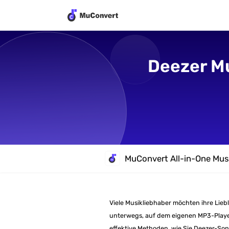
Deezer M
MuConvert All-in-One Mus
Viele Musikliebhaber möchten ihre Liebl
unterwegs, auf dem eigenen MP3-Player 
effektive Methoden, wie Sie Deezer-So