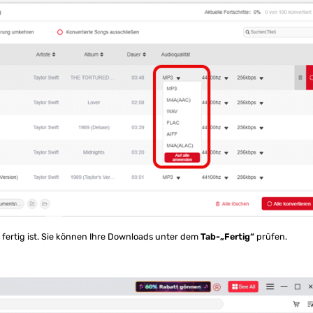
 fertig ist. Sie können Ihre Downloads unter dem
Tab-„Fertig“
prüfen.