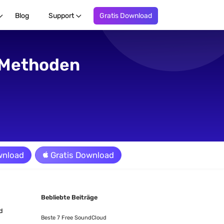
Blog
Support
Gratis Download
 Methoden
wnload
Gratis Download
Bebliebte Beiträge
nd
Beste 7 Free SoundCloud