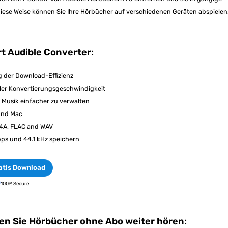
diese Weise können Sie Ihre Hörbücher auf verschiedenen Geräten abspielen
t Audible Converter:
g der Download-Effizienz
ler Konvertierungsgeschwindigkeit
Musik einfacher zu verwalten
 und Mac
4A, FLAC and WAV
Kbps und 44.1 kHz speichern
atis Download
100% Secure
nen Sie Hörbücher ohne Abo weiter hören: