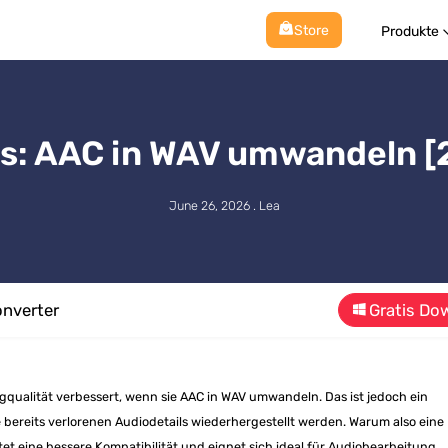
Store
Produkte
ks: AAC in WAV umwandeln 
June 26, 2026 . Lea
nverter
Gratis Do
ngqualität verbessert, wenn sie AAC in WAV umwandeln. Das ist jedoch ein
 bereits verlorenen Audiodetails wiederhergestellt werden. Warum also eine
 eine bessere Kompatibilität und eignet sich ideal für Audiobearbeitung,