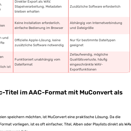
Direkter Export als WAV,
s,
Stapelverarbeitung, Metadaten
Zusätzliche Software erforderlich
s
bleiben erhalten
Keine Installation erforderlich,
Abhängig von Internetverbindung
ien
einfache Bedienung im Browser
und Dateigröße
en und
Offizielle Apple-Lösung, keine
Nur für bestimmte Dateitypen
fte
zusätzliche Software notwendig
geeignet
Zeitaufwendig, mögliche
nen
Funktioniert unabhängig vom
Qualitätsverluste, häufig
Dateiformat
eingeschränkte WAV-
ich ist
Exportfunktionen
c-Titel im AAC-Format mit MuConvert als
eien speichern möchten, ist MuConvert eine praktische Lösung. Da die
mat vorliegen, ist es oft einfacher, Titel, Alben oder Playlists direkt als WA